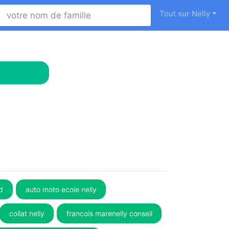
Tout sur Nelly
ud
auto moto ecole nelly
collat nelly
francois marenelly conseil