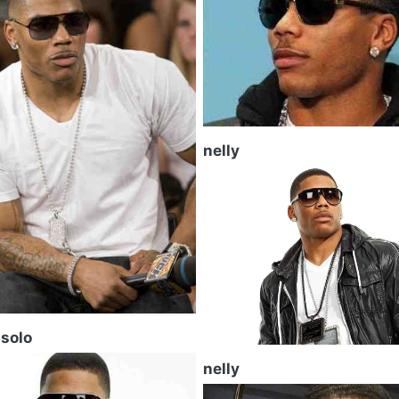
nelly
 solo
nelly