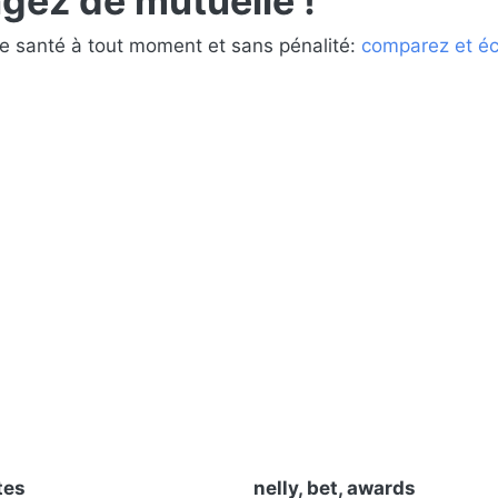
gez de mutuelle !
e santé à tout moment et sans pénalité:
comparez et é
tes
nelly, bet, awards