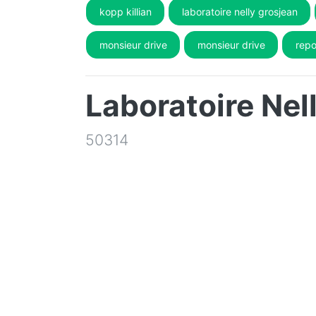
kopp killian
laboratoire nelly grosjean
monsieur drive
monsieur drive
repo
Laboratoire Nel
50314