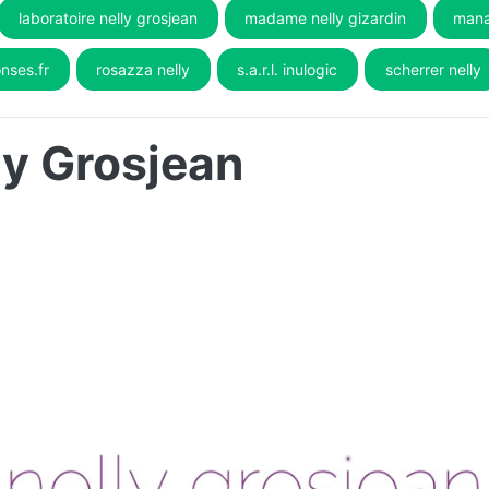
laboratoire nelly grosjean
madame nelly gizardin
mana
nses.fr
rosazza nelly
s.a.r.l. inulogic
scherrer nelly
ly Grosjean