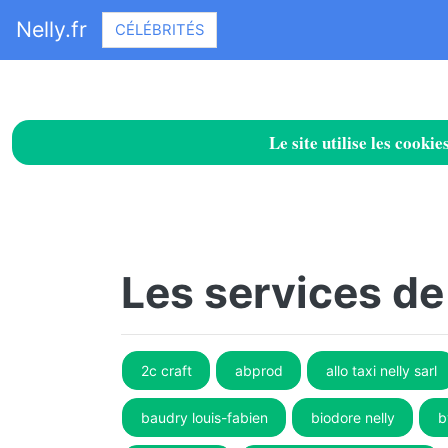
Nelly.fr
CÉLÉBRITÉS
Le site utilise les cook
Les services de
2c craft
abprod
allo taxi nelly sarl
baudry louis-fabien
biodore nelly
b