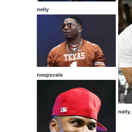
nelly
noupscale
nelly,