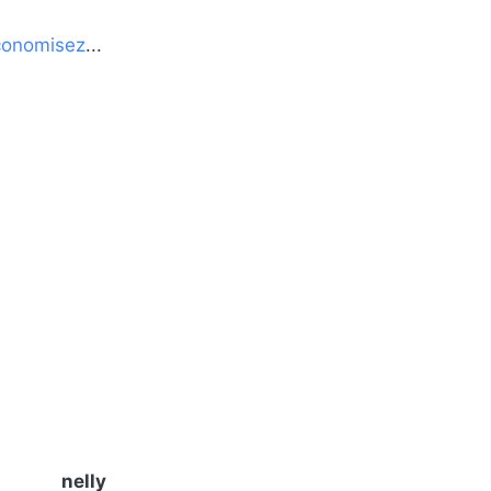
conomisez
...
nelly