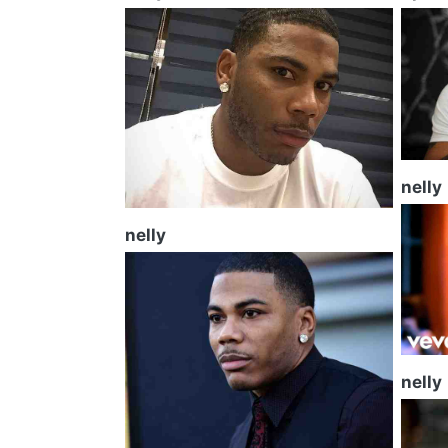
nelly
nelly
nelly