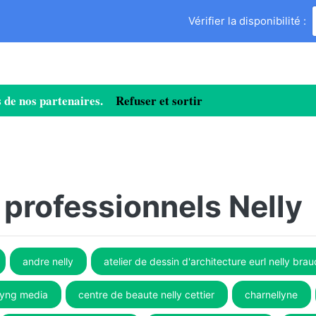
Vérifier la disponibilité :
ies de nos partenaires.
Refuser et sortir
 professionnels Nelly
andre nelly
atelier de dessin d'architecture eurl nelly bra
yng media
centre de beaute nelly cettier
charnellyne