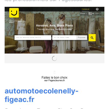
automotoecolenelly-
figeac.fr