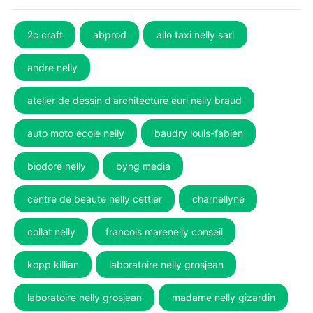
2c craft
abprod
allo taxi nelly sarl
andre nelly
atelier de dessin d'architecture eurl nelly braud
auto moto ecole nelly
baudry louis-fabien
biodore nelly
byng media
centre de beaute nelly cettier
charnellyne
collat nelly
francois marenelly conseil
kopp killian
laboratoire nelly grosjean
laboratoire nelly grosjean
madame nelly gizardin