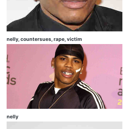
nelly, countersues, rape, victim
nelly