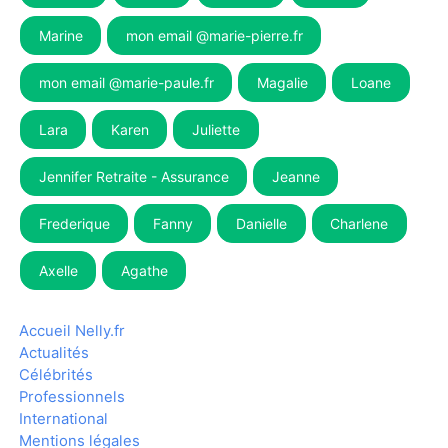
Marine
mon email @marie-pierre.fr
mon email @marie-paule.fr
Magalie
Loane
Lara
Karen
Juliette
Jennifer Retraite - Assurance
Jeanne
Frederique
Fanny
Danielle
Charlene
Axelle
Agathe
Accueil Nelly.fr
Actualités
Célébrités
Professionnels
International
Mentions légales