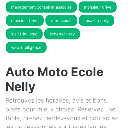
management conseil et associes
monsieur drive
monsieur drive
reponses.fr
rosazza nelly
s.a.r.l. inulogic
scherrer nelly
web intelligence
Auto Moto Ecole
Nelly
Retrouvez les horaires, avis et bons
plans pour mieux choisir. Réservez une
table, prenez rendez-vous et contactez
les professionnels sur PagesJaunes.